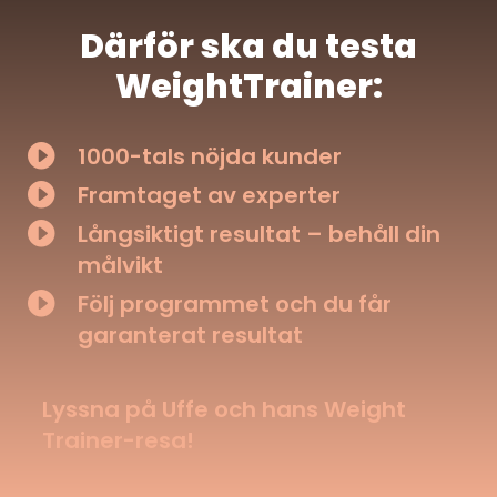
Därför ska du testa
WeightTrainer:

1000-tals nöjda kunder

Framtaget av experter

Långsiktigt resultat – behåll din
målvikt

Följ programmet och du får
garanterat resultat
Lyssna på Uffe och hans Weight
Trainer-resa!