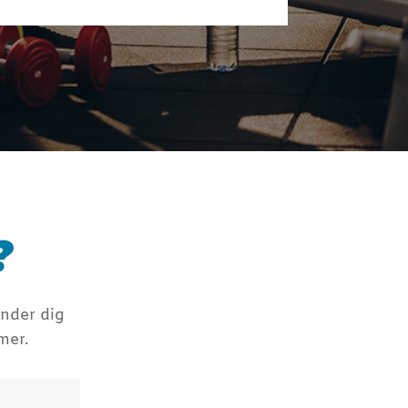
?
inder dig
mer.