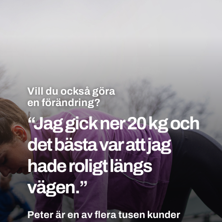
Vill du också göra
en förändring?
“Jag gick ner 20 kg och
det bästa var att jag
hade roligt längs
vägen.”
Peter är en av flera tusen kunder