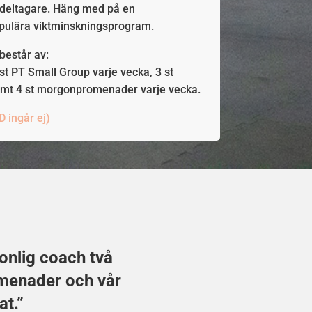
e deltagare. Häng med på en
opulära viktminskningsprogram.
består av:
 st PT Small Group varje vecka, 3 st
mt 4 st morgonpromenader varje vecka.
 ingår ej)
onlig coach två
menader och vår
at.”