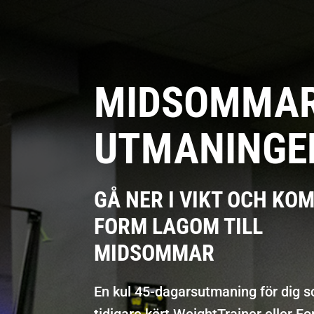
MIDSOMMA
UTMANINGE
GÅ NER I VIKT OCH KOM
FORM LAGOM TILL
MIDSOMMAR
En kul 45-dagarsutmaning för dig 
tidigare kört WeightTrainer eller F