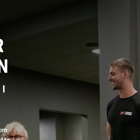
R
N
 I
som
orMe.