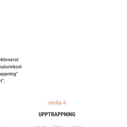
ktivserat
kaloriekost
rappning”
t”.
vecka 4
UPPTRAPPNING