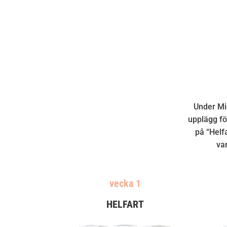
Under Mi
upplägg fö
på “Helf
va
vecka 1
HELFART