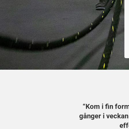
“Kom i fin for
gånger i vecka
eff