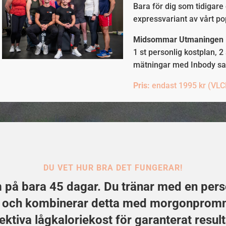
Bara för dig som tidigar
expressvariant av vårt p
Midsommar Utmaningen
1 st personlig kostplan, 2
mätningar med Inbody sa
Pris:
endast 1995 kr (VLCD
DU VET HUR BRA DET FUNGERAR!
m på bara 45 dagar. Du tränar med en pers
n och kombinerar detta med morgonprom
ektiva lågkaloriekost för garanterat result