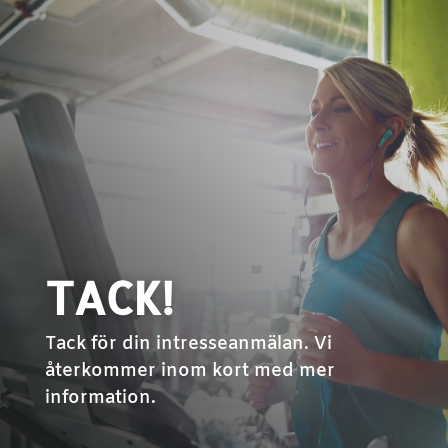
TACK!
Tack för din intresseanmälan. Vi
återkommer inom kort med mer
information.