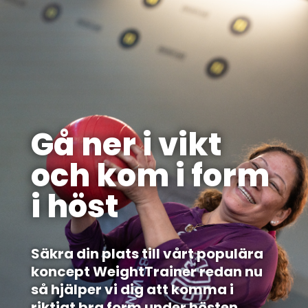
Gå ner i vikt
och kom i form
i höst
Säkra din plats till vårt populära
koncept WeightTrainer redan nu
så hjälper vi dig att komma i
riktigt bra form under hösten.