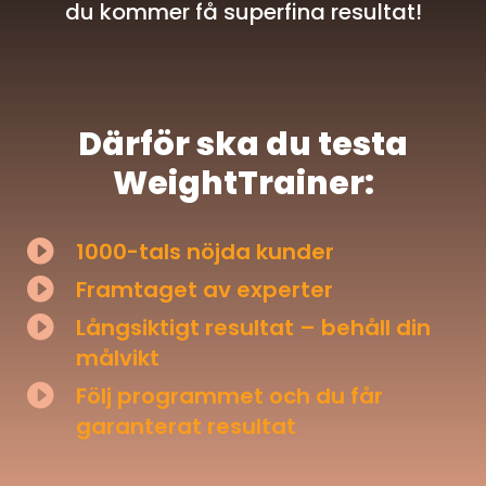
du kommer få superfina resultat!
Därför ska du testa
WeightTrainer:

1000-tals nöjda kunder

Framtaget av experter

Långsiktigt resultat – behåll din
målvikt

Följ programmet och du får
garanterat resultat