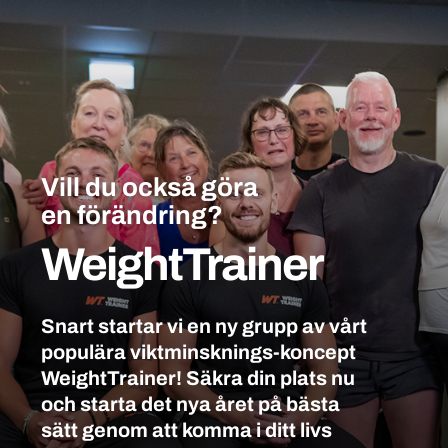
Vill du också göra
en förändring?
WeightTrainer
Snart startar vi en ny grupp av vårt
populära viktminsknings-koncept
WeightTrainer! Säkra din plats nu
och starta det nya året på bästa
sätt genom att komma i ditt livs