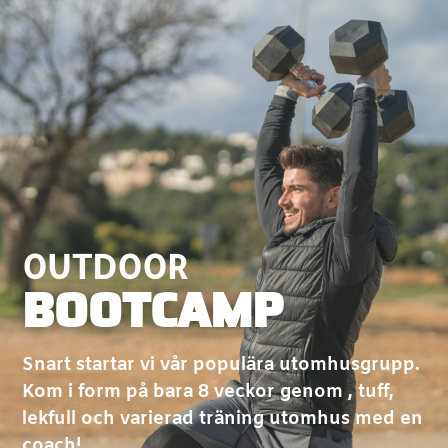
OUTDOOR
BOOTCAMP
Snart startar vi vår populära utomhusgrupp.
Kom i form på bara 8 veckor genom , tuff,
l
ekfull och varierad träning
utomhus med en
coach!