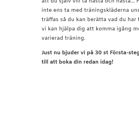
att du själv vill ta nästa och nästa
inte ens ta med träningskläderna unde
träffas så du kan berätta vad du har
vi kan hjälpa dig att komma igång me
varierad träning.
Just nu bjuder vi på 30 st Första-ste
till att boka din redan idag!