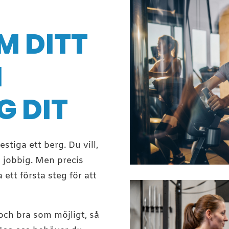
M DITT
I
G DIT
stiga ett berg. Du vill,
 jobbig. Men precis
ett första steg för att
t och bra som möjligt, så