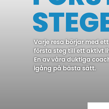
STEG
Varje resa börjar med ett 
första steg till ett aktiv
En av våra duktiga coac
igång på bästa sätt.