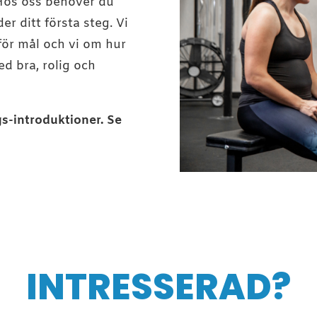
… Hos oss behöver du
r ditt första steg. Vi
 för mål och vi om hur
d bra, rolig och
gs-introduktioner. Se
INTRESSERAD?