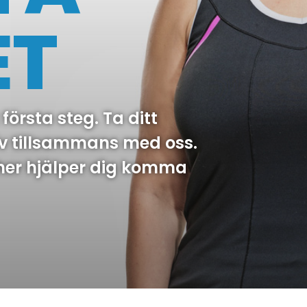
ET
första steg. Ta ditt
t liv tillsammans med oss.
her hjälper dig komma