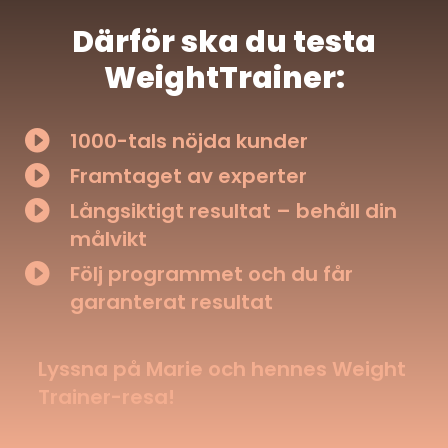
Därför ska du testa
WeightTrainer:

1000-tals nöjda kunder

Framtaget av experter

Långsiktigt resultat – behåll din
målvikt

Följ programmet och du får
garanterat resultat
Lyssna på Marie och hennes Weight
Trainer-resa!